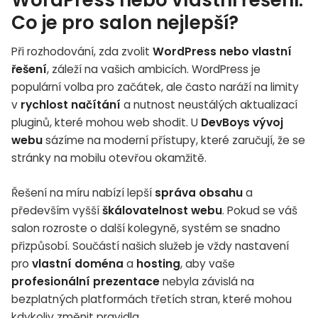
WordPress nebo vlastní řešení:
Co je pro salon nejlepší?
Při rozhodování, zda zvolit
WordPress nebo vlastní
řešení
, záleží na vašich ambicích. WordPress je
populární volba pro začátek, ale často naráží na limity
v
rychlost načítání
a nutnost neustálých aktualizací
pluginů, které mohou web shodit. U
DevBoys vývoj
webu
sázíme na moderní přístupy, které zaručují, že se
stránky na mobilu otevřou okamžitě.
Řešení na míru nabízí lepší
správa obsahu
a
především vyšší
škálovatelnost webu
. Pokud se váš
salon rozroste o další kolegyně, systém se snadno
přizpůsobí. Součástí našich služeb je vždy nastavení
pro
vlastní doména
a
hosting
, aby vaše
profesionální prezentace
nebyla závislá na
bezplatných platformách třetích stran, které mohou
kdykoliv změnit pravidla.