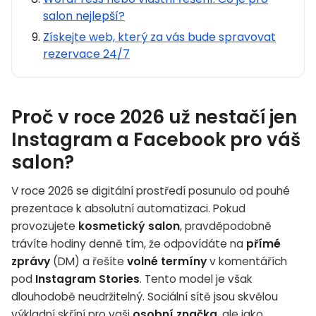
salon nejlepší?
Získejte web, který za vás bude spravovat
rezervace 24/7
Proč v roce 2026 už nestačí jen
Instagram a Facebook pro váš
salon?
V roce 2026 se digitální prostředí posunulo od pouhé
prezentace k absolutní automatizaci. Pokud
provozujete
kosmetický salon
, pravděpodobně
trávíte hodiny denně tím, že odpovídáte na
přímé
zprávy
(DM) a řešíte
volné termíny
v komentářích
pod
Instagram Stories
. Tento model je však
dlouhodobě neudržitelný. Sociální sítě jsou skvělou
výkladní skříní pro vaši
osobní značka
, ale jako