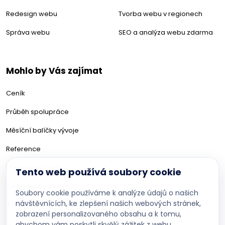
Redesign webu
Tvorba webu v regionech
Správa webu
SEO a analýza webu zdarma
Mohlo by Vás zajímat
Ceník
Průběh spolupráce
Měsíční balíčky vývoje
Reference
Případové studie
Tento web používá soubory cookie
Audity webu zdarma
Soubory cookie používáme k analýze údajů o našich
návštěvnících, ke zlepšení našich webových stránek,
Z našeho blogu
zobrazení personalizovaného obsahu a k tomu,
abychom vám poskytli skvělý zážitek z webu.