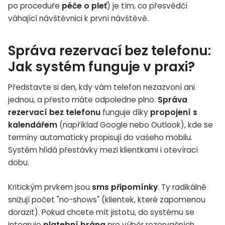
po proceduře
péče o pleť
) je tím, co přesvědčí
váhající návštěvnici k první návštěvě.
Správa rezervací bez telefonu:
Jak systém funguje v praxi?
Představte si den, kdy vám telefon nezazvoní ani
jednou, a přesto máte odpoledne plno.
Správa
rezervací bez telefonu
funguje díky
propojení s
kalendářem
(například Google nebo Outlook), kde se
termíny automaticky propisují do vašeho mobilu.
Systém hlídá přestávky mezi klientkami i otevírací
dobu.
Kritickým prvkem jsou
sms připomínky
. Ty radikálně
snižují počet "no-shows" (klientek, které zapomenou
dorazit). Pokud chcete mít jistotu, do systému se
integruje
platební brána
pro výběr rezervačních