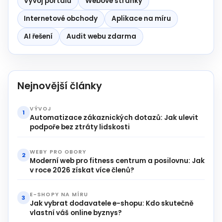
Vývoj portálů
Webové stránky
Internetové obchody
Aplikace na míru
AI řešení
Audit webu zdarma
Nejnovější články
VÝVOJ
1
Automatizace zákaznických dotazů: Jak ulevit
podpoře bez ztráty lidskosti
WEBY PRO OBORY
2
Moderní web pro fitness centrum a posilovnu: Jak
v roce 2026 získat více členů?
E-SHOPY NA MÍRU
3
Jak vybrat dodavatele e-shopu: Kdo skutečně
vlastní váš online byznys?