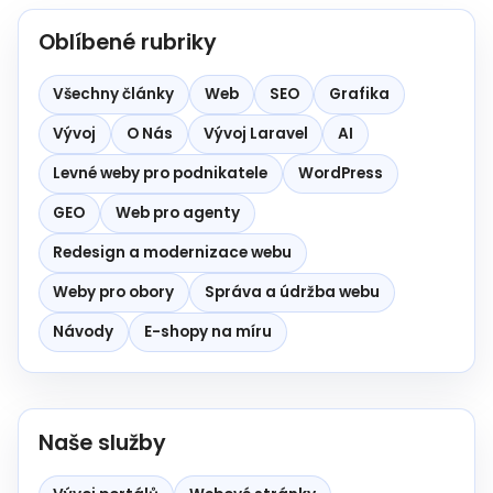
Oblíbené rubriky
Všechny články
Web
SEO
Grafika
Vývoj
O Nás
Vývoj Laravel
AI
Levné weby pro podnikatele
WordPress
GEO
Web pro agenty
Redesign a modernizace webu
Weby pro obory
Správa a údržba webu
Návody
E-shopy na míru
Naše služby