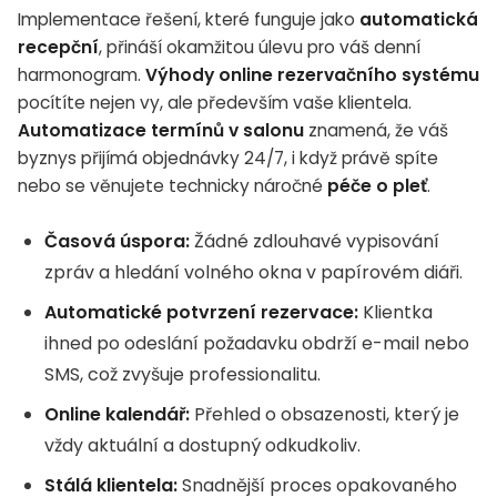
Implementace řešení, které funguje jako
automatická
recepční
, přináší okamžitou úlevu pro váš denní
harmonogram.
Výhody online rezervačního systému
pocítíte nejen vy, ale především vaše klientela.
Automatizace termínů v salonu
znamená, že váš
byznys přijímá objednávky 24/7, i když právě spíte
nebo se věnujete technicky náročné
péče o pleť
.
Časová úspora:
Žádné zdlouhavé vypisování
zpráv a hledání volného okna v papírovém diáři.
Automatické potvrzení rezervace:
Klientka
ihned po odeslání požadavku obdrží e-mail nebo
SMS, což zvyšuje professionalitu.
Online kalendář:
Přehled o obsazenosti, který je
vždy aktuální a dostupný odkudkoliv.
Stálá klientela:
Snadnější proces opakovaného