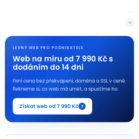
AI
LEVNÝ WEB PRO PODNIKATELE
Web na míru od 7 990 Kč s
dodáním do 14 dní
Fixní cena bez překvapení, doména a SSL v ceně.
Řekneme si, co web má umět, a spustíme ho.
Získat web od 7 990 Kč