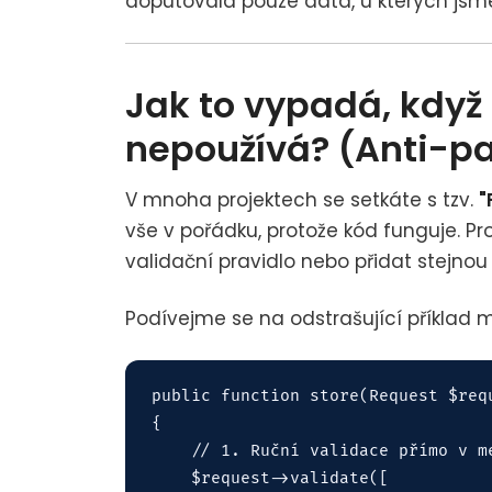
doputovala pouze data, u kterých jsme s
Jak to vypadá, když
nepoužívá? (Anti-pa
V mnoha projektech se setkáte s tzv.
"
vše v pořádku, protože kód funguje. Pr
validační pravidlo nebo přidat stejnou 
Podívejme se na odstrašující příklad m
public function store(Request $requ
{

    // 1. Ruční validace přímo v me
    $request->validate([
