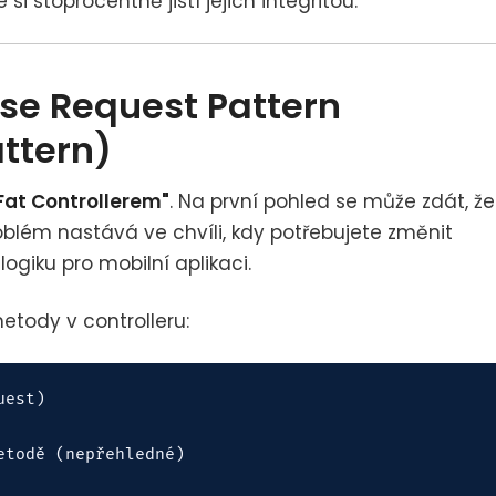
i stoprocentně jistí jejich integritou.
 se Request Pattern
ttern)
Fat Controllerem"
. Na první pohled se může zdát, že
oblém nastává ve chvíli, kdy potřebujete změnit
logiku pro mobilní aplikaci.
etody v controlleru:
est)

todě (nepřehledné)
