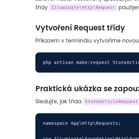
třídy
použijem
Illuminate\Http\Request
Vytvoření Request třídy
Příkazem v terminálu vytvoříme novou 
Praktická ukázka se zapou
Sledujte, jak třída
StoreArticleRequest
namespace App\Http\Requests;

use Illuminate\Foundation\Http\Form