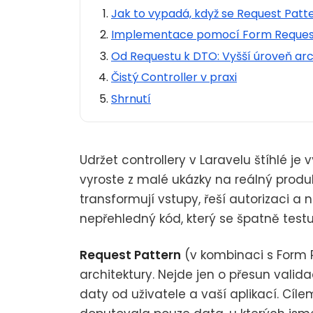
Jak to vypadá, když se Request Patt
Implementace pomocí Form Reques
Od Requestu k DTO: Vyšší úroveň arc
Čistý Controller v praxi
Shrnutí
Udržet controllery v Laravelu štíhlé je 
vyroste z malé ukázky na reálný produk
transformují vstupy, řeší autorizaci a
nepřehledný kód, který se špatně testuj
Request Pattern
(v kombinaci s Form R
architektury. Nejde jen o přesun valid
daty od uživatele a vaší aplikací. Cíle