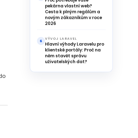
Proč potřebuje vaše
pekárna vlastní web?
Cesta k plným regálům a
novým zákazníkům v roce
2026
VÝVOJ LARAVEL
6
Hlavní výhody Laravelu pro
klientské portály: Proč na
něm stavět správu
uživatelských dat?
do