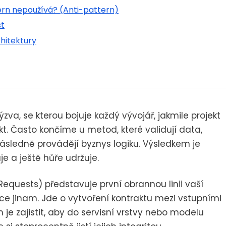
ern nepoužívá? (Anti-pattern)
t
hitektury
výzva, se kterou bojuje každý vývojář, jakmile projekt
t. Často končíme u metod, které validují data,
 následně provádějí byznys logiku. Výsledkem je
e a ještě hůře udržuje.
equests) představuje první obrannou linii vaší
ace jinam. Jde o vytvoření kontraktu mezi vstupními
m je zajistit, aby do servisní vrstvy nebo modelu