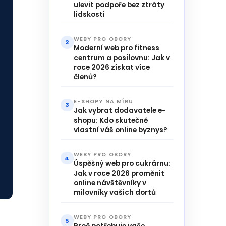
ulevit podpoře bez ztráty
lidskosti
WEBY PRO OBORY
2
Moderní web pro fitness
centrum a posilovnu: Jak v
roce 2026 získat více
členů?
E-SHOPY NA MÍRU
3
Jak vybrat dodavatele e-
shopu: Kdo skutečně
vlastní váš online byznys?
WEBY PRO OBORY
4
Úspěšný web pro cukrárnu:
Jak v roce 2026 proměnit
online návštěvníky v
milovníky vašich dortů
WEBY PRO OBORY
5