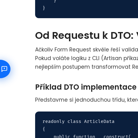
    }

Od Requestu k DTO: 
Ačkoliv Form Request skvěle řeší valida
Pokud voláte logiku z CLI (Artisan pří
nejlepším postupem transformovat R
Příklad DTO implementace
Představme si jednoduchou třídu, kter
readonly class ArticleData

{

    public function __construct(
