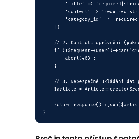
        'title' => 'required|string
        'content' => 'required|stri
        'category_id' => 'required|
    ]);

    // 2. Kontrola oprávnění (poku
    if (!$request->user()->can('cre
        abort(403);

    }

    // 3. Nebezpečné ukládání dat p
    $article = Article::create($req
    return response()->json($articl
Proč je tento přístup špatn