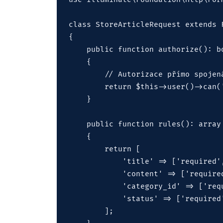
class StoreArticleRequest extends F
{

    public function authorize(): bo
    {

        // Autorizace přímo spojená
        return $this->user()->can('
    }

    public function rules(): array

    {

        return [

            'title' => ['required',
            'content' => ['required
            'category_id' => ['req
            'status' => ['required'
        ];
