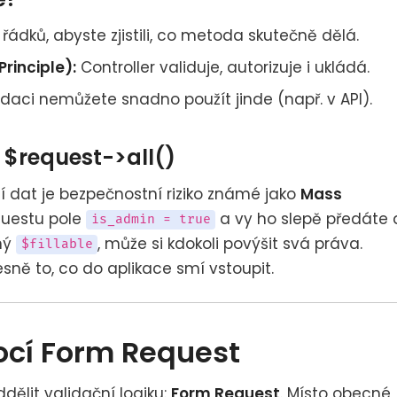
 řádků, abyste zjistili, co metoda skutečně dělá.
Principle):
Controller validuje, autorizuje i ukládá.
daci nemůžete snadno použít jinde (např. v API).
 $request->all()
í dat je bezpečnostní riziko známé jako
Mass
equestu pole
a vy ho slepě předáte 
is_admin = true
ný
, může si kdokoli povýšit svá práva.
$fillable
sně to, co do aplikace smí vstoupit.
cí Form Request
dělit validační logiku:
Form Request
. Místo obecné