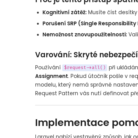
Kognitivní zátěž:
Musíte číst desítky
Porušení SRP (Single Responsibility 
Nemožnost znovupoužitelnosti:
Vali
Varování: Skryté nebezpečí
Používání
při ukládán
$request->all()
Assignment
. Pokud útočník pošle v r
modelu, který nemá správně nastave
Request Pattern vás nutí definovat pře
Implementace pomo
Laravel nabízí vestavěný způsob, jak od