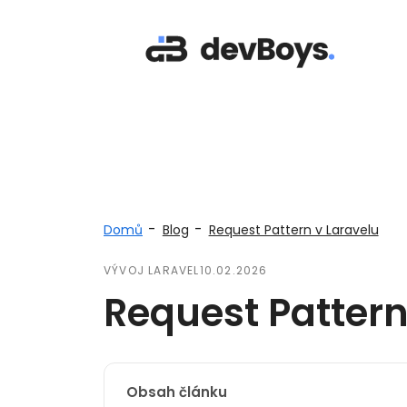
-
-
Domů
Blog
Request Pattern v Laravelu
VÝVOJ LARAVEL
10.02.2026
Request Pattern
Obsah článku