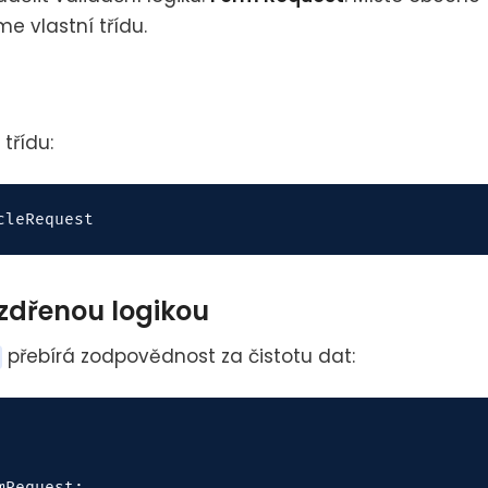
e vlastní třídu.
třídu:
zdřenou logikou
přebírá zodpovědnost za čistotu dat:
Request;
