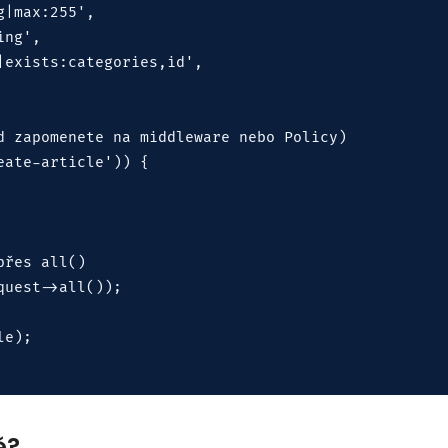
|max:255',

ng',

exists:categories,id',

d zapomenete na middleware nebo Policy)

ate-article')) {

řes all()

uest->all()); 

e);

ě?