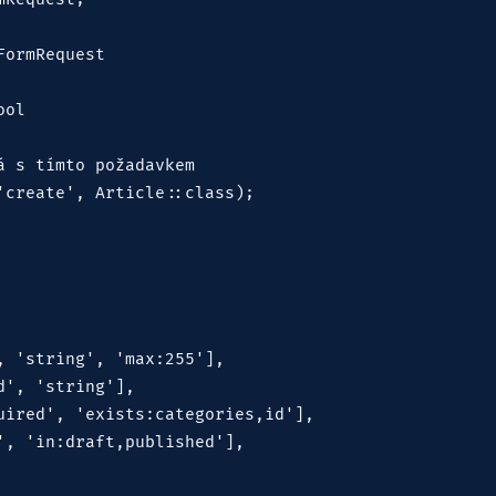
ormRequest

ol

 s tímto požadavkem

create', Article::class);

 'string', 'max:255'],

', 'string'],

uired', 'exists:categories,id'],

, 'in:draft,published'],
