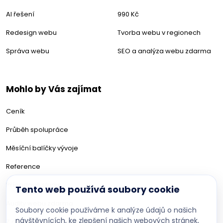
AI řešení
990 Kč
Redesign webu
Tvorba webu v regionech
Správa webu
SEO a analýza webu zdarma
Mohlo by Vás zajímat
Ceník
Průběh spolupráce
Měsíční balíčky vývoje
Reference
Případové studie
Tento web používá soubory cookie
Audity webu zdarma
Soubory cookie používáme k analýze údajů o našich
návštěvnících, ke zlepšení našich webových stránek,
Z našeho blogu