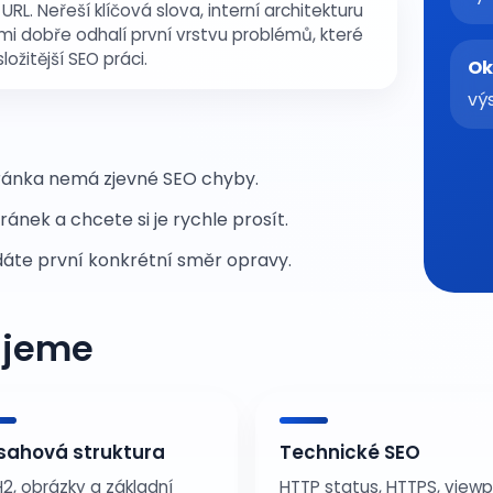
L. Neřeší klíčová slova, interní architekturu
mi dobře odhalí první vrstvu problémů, které
ložitější SEO práci.
Ok
vý
 stránka nemá zjevné SEO chyby.
ánek a chcete si je rychle prosít.
ledáte první konkrétní směr opravy.
ujeme
sahová struktura
Technické SEO
 H2, obrázky a základní
HTTP status, HTTPS, viewp