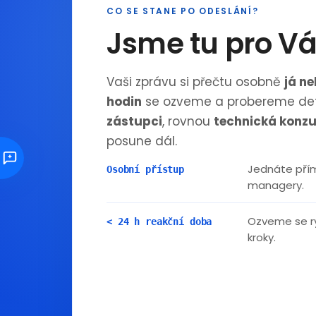
CO SE STANE PO ODESLÁNÍ?
Jsme tu pro V
Vaši zprávu si přečtu osobně
já n
hodin
se ozveme a probereme det
zástupci
, rovnou
technická konzu
posune dál.
Jednáte přím
Osobní přístup
managery.
Ozveme se ry
< 24 h reakční doba
kroky.