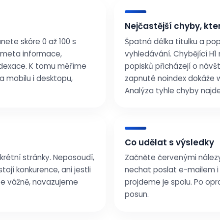
Nejčastější chyby, k
ete skóre 0 až 100 s
Špatná délka titulku a pop
: meta informace,
vyhledávání. Chybějící H
indexace. K tomu měříme
popisků přicházejí o náv
a mobilu i desktopu,
zapnuté noindex dokáže w
Analýza tyhle chyby najde
Co udělat s výsledky
krétní stránky. Neposoudí,
Začněte červenými nálezy
stojí konkurence, ani jestli
nechat poslat e-mailem i 
íte vážně, navazujeme
projdeme je spolu. Po opr
posun.