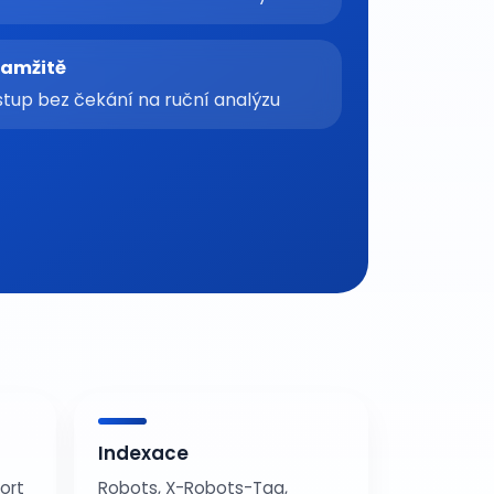
amžitě
stup bez čekání na ruční analýzu
Indexace
ort
Robots, X-Robots-Tag,