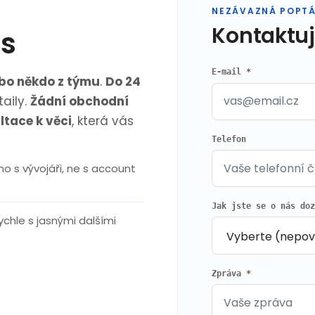
NEZÁVAZNÁ POPT
Kontaktuj
ás
E-mail *
ebo někdo z týmu
.
Do 24
aily.
Žádní obchodní
ltace k věci
, která vás
Telefon
o s vývojáři, ne s account
Jak jste se o nás do
chle s jasnými dalšími
Zpráva *