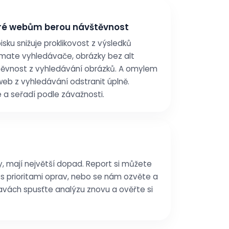
teré webům berou návštěvnost
isku snižuje proklikovost z výsledků
1 mate vyhledávače, obrázky bez alt
štěvnost z vyhledávání obrázků. A omylem
eb z vyhledávání odstranit úplně.
 a seřadí podle závažnosti.
, mají největší dopad. Report si můžete
s prioritami oprav, nebo se nám ozvěte a
avách spusťte analýzu znovu a ověřte si