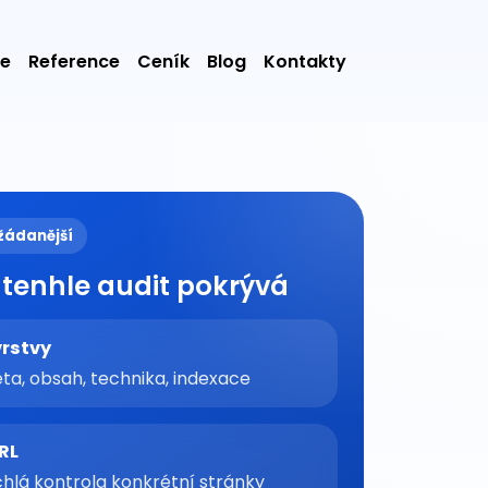
ie
Reference
Ceník
Blog
Kontakty
žádanější
 tenhle audit pokrývá
vrstvy
ta, obsah, technika, indexace
URL
chlá kontrola konkrétní stránky