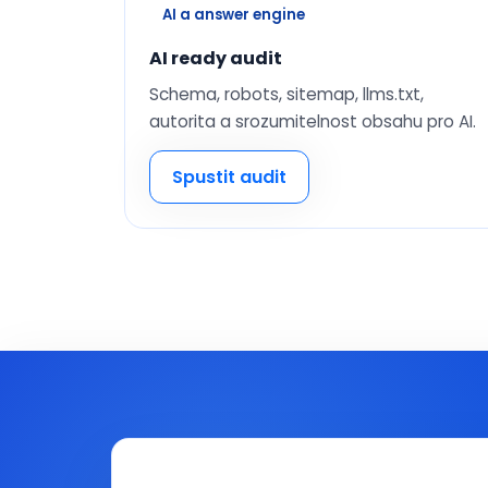
AI a answer engine
AI ready audit
Schema, robots, sitemap, llms.txt,
autorita a srozumitelnost obsahu pro AI.
Spustit audit