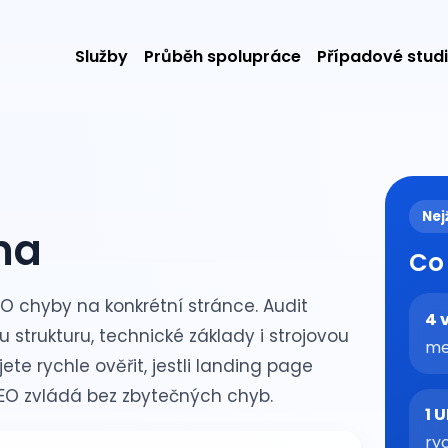
Služby
Průběh spolupráce
Případové stud
Nej
ma
Co
SEO chyby na konkrétní stránce. Audit
4 
strukturu, technické základy i strojovou
me
jete rychle ověřit, jestli landing page
SEO zvládá bez zbytečných chyb.
1 
ry