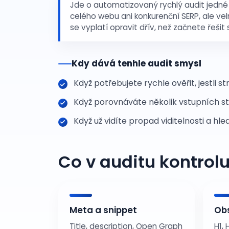
Jde o automatizovaný rychlý audit jedné UR
celého webu ani konkurenční SERP, ale vel
se vyplatí opravit dřív, než začnete řešit s
Kdy dává tenhle audit smysl
Když potřebujete rychle ověřit, jestli
Když porovnáváte několik vstupních str
Když už vidíte propad viditelnosti a h
Co v auditu kontrol
Meta a snippet
Ob
Title, description, Open Graph
H1,