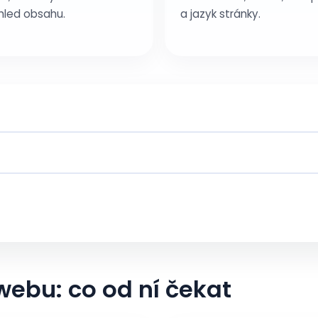
hled obsahu.
a jazyk stránky.
webu: co od ní čekat