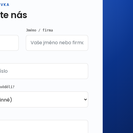
ÁVKA
te nás
Jméno / firma
zvěděli?