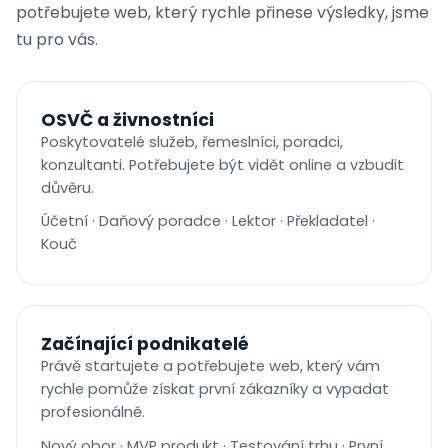
potřebujete web, který rychle přinese výsledky, jsme
tu pro vás.
OSVČ a živnostníci
Poskytovatelé služeb, řemeslníci, poradci,
konzultanti. Potřebujete být vidět online a vzbudit
důvěru.
Účetní · Daňový poradce · Lektor · Překladatel ·
Kouč
Začínající podnikatelé
Právě startujete a potřebujete web, který vám
rychle pomůže získat první zákazníky a vypadat
profesionálně.
Nový obor · MVP produkt · Testování trhu · První