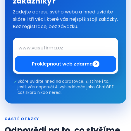
zákazníky?
Zadejte adresu svého webu a hned uvidíte
skóre i tři věci, které vás nejspíš stojí zakázky.
Bez registrace, bez závazku.
Proklepnout web zdarma
Skóre uvidíte hned na obrazovce. Zjistíme i to,
jestli vás doporučí AI vyhledávače jako ChatGPT,
což skoro nikdo neřeší.
ČASTÉ OTÁZKY
Odpovědi na to, co slyšíme