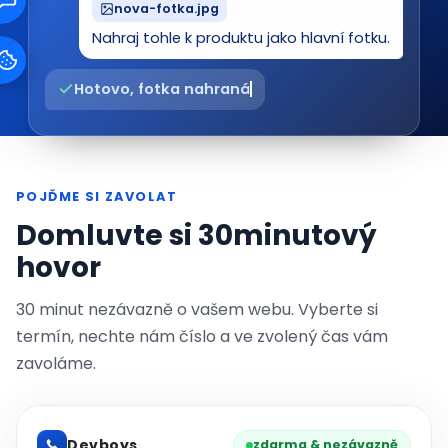
nova-fotka.jpg
Nahraj tohle k produktu jako hlavní fotku.
Hotovo, fotka nahraná
POJĎME SI ZAVOLAT
Domluvte si 30minutový
hovor
30 minut nezávazně o vašem webu. Vyberte si
termín, nechte nám číslo a ve zvolený čas vám
zavoláme.
Devboys
·
zdarma & nezávazně