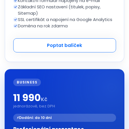
Kontaktní formulář napojený na e-mail
Základní SEO nastavení (titulek, popisy,
Sitemap)
SSL certifikát a napojení na Google Analytics
Doména na rok zdarma
Poptat balíček
BUSINESS
11 990
Kč
jednorázově, bez DPH
⚡
Dodání: do 10 dní