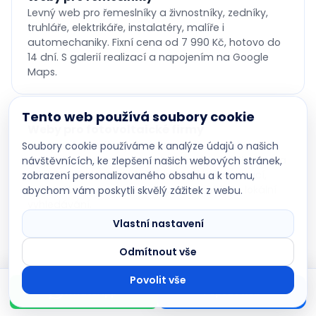
Levný web pro řemeslníky a živnostníky, zedníky,
truhláře, elektrikáře, instalatéry, malíře i
automechaniky. Fixní cena od 7 990 Kč, hotovo do
14 dní. S galerií realizací a napojením na Google
Maps.
Tento web používá soubory cookie
Weby pro fotovoltaické firmy
Levný web pro firmy na fotovoltaiku, tepelná
Soubory cookie používáme k analýze údajů o našich
čerpadla, rekuperaci a vzduchotechniku. Fixní cena
návštěvnících, ke zlepšení našich webových stránek,
od 7 990 Kč, hotovo do 14 dní. S galerií realizací,
zobrazení personalizovaného obsahu a k tomu,
kalkulačkou návratnosti a optimalizací pro lokální
abychom vám poskytli skvělý zážitek z webu.
DevBoys AI asistent
vyhledávání.
Poradím s projektem na míru
Vlastní nastavení
Odmítnout vše
Weby pro osobní služby
Levný web pro kadeřnice, kosmetičky, nehtová
Povolit vše
WhatsApp
Poptat web
studia, masérky a fitness trenérky. Fixní cena od 7
990 Kč, hotovo do 14 dní. S ceníkem, galerií prací a