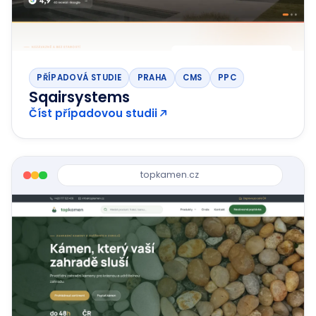
PŘÍPADOVÁ STUDIE
PRAHA
CMS
PPC
Sqairsystems
Číst případovou studii
topkamen.cz