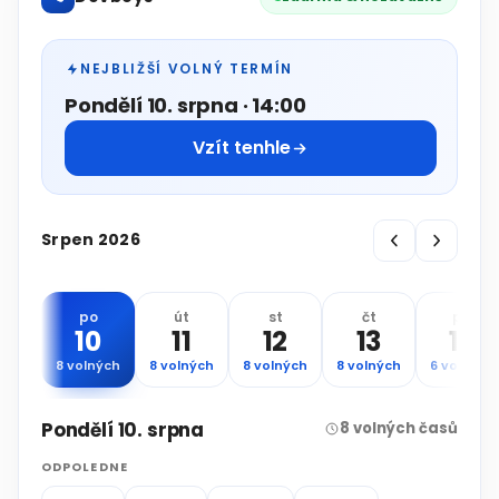
NEJBLIŽŠÍ VOLNÝ TERMÍN
Pondělí 10. srpna · 14:00
Vzít tenhle
Srpen 2026
po
út
st
čt
pá
10
11
12
13
14
8 volných
8 volných
8 volných
8 volných
6 volných
Pondělí 10. srpna
8 volných časů
ODPOLEDNE