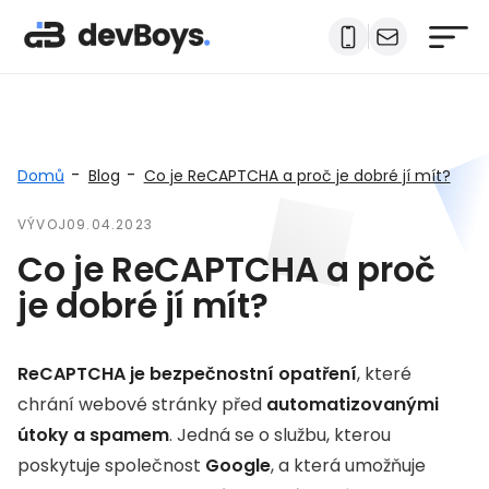
-
-
Domů
Blog
Co je ReCAPTCHA a proč je dobré jí mít?
VÝVOJ
09.04.2023
Co je ReCAPTCHA a proč
je dobré jí mít?
ReCAPTCHA je bezpečnostní opatření
, které
chrání webové stránky před
automatizovanými
útoky a spamem
. Jedná se o službu, kterou
poskytuje společnost
Google
, a která umožňuje