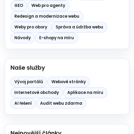
GEO
Web pro agenty
Redesign a modernizace webu
Weby pro obory
Správa a údržba webu
Návody
E-shopy na míru
Naše služby
Vývoj portálů
Webové stránky
Internetové obchody
Aplikace na míru
AI řešení
Audit webu zdarma
Nejnovější články