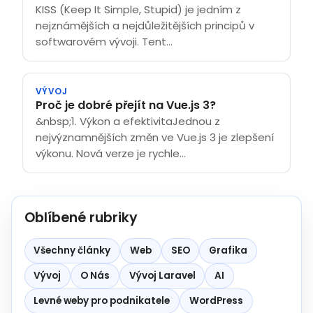
KISS (Keep It Simple, Stupid) je jedním z
nejznámějších a nejdůležitějších principů v
softwarovém vývoji. Tent...
VÝVOJ
Proč je dobré přejít na Vue.js 3?
&nbsp;1. Výkon a efektivitaJednou z
nejvýznamnějších změn ve Vue.js 3 je zlepšení
výkonu. Nová verze je rychle...
Oblíbené rubriky
Všechny články
Web
SEO
Grafika
Vývoj
O Nás
Vývoj Laravel
AI
Levné weby pro podnikatele
WordPress