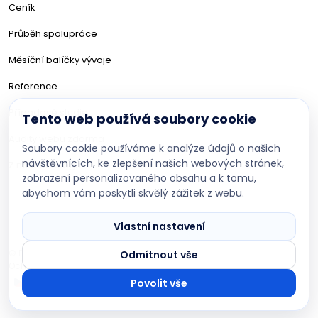
Ceník
Průběh spolupráce
Měsíční balíčky vývoje
Reference
Případové studie
Tento web používá soubory cookie
Audity webu zdarma
Soubory cookie používáme k analýze údajů o našich
návštěvnících, ke zlepšení našich webových stránek,
Z našeho blogu
zobrazení personalizovaného obsahu a k tomu,
abychom vám poskytli skvělý zážitek z webu.
DevBoys AI asistent
Poradím s projektem na míru
Vlastní nastavení
© DevBoys 2017-2026 · Všechna práva vyhrazena
Odmítnout vše
Ochrana osobních údajů
Nastavení cookies
CZ
EN
Povolit vše