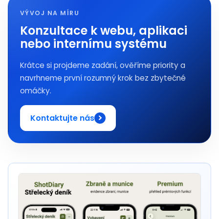
VÝVOJ NA MÍRU
Konzultace k webu, aplikaci
nebo internímu systému
Krátce si projdeme zadání, ověříme priority a
navrhneme první rozumný krok bez zbytečné
omáčky.
Kontaktujte nás