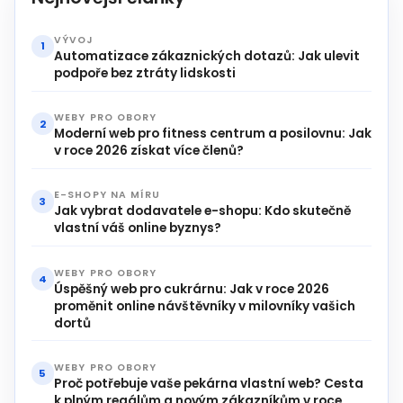
VÝVOJ
1
Automatizace zákaznických dotazů: Jak ulevit
podpoře bez ztráty lidskosti
WEBY PRO OBORY
2
Moderní web pro fitness centrum a posilovnu: Jak
v roce 2026 získat více členů?
E-SHOPY NA MÍRU
3
Jak vybrat dodavatele e-shopu: Kdo skutečně
vlastní váš online byznys?
WEBY PRO OBORY
4
Úspěšný web pro cukrárnu: Jak v roce 2026
proměnit online návštěvníky v milovníky vašich
dortů
WEBY PRO OBORY
5
Proč potřebuje vaše pekárna vlastní web? Cesta
k plným regálům a novým zákazníkům v roce