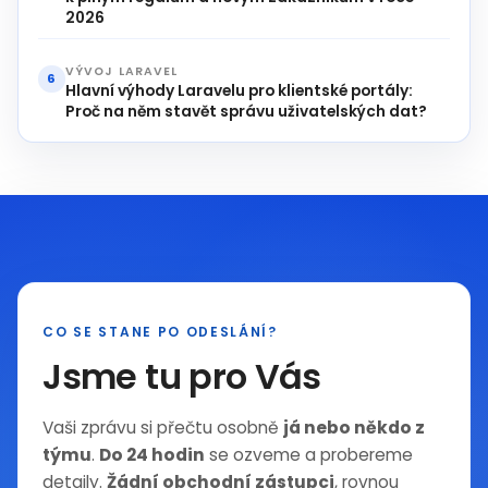
2026
VÝVOJ LARAVEL
6
Hlavní výhody Laravelu pro klientské portály:
Proč na něm stavět správu uživatelských dat?
CO SE STANE PO ODESLÁNÍ?
Jsme tu pro Vás
Vaši zprávu si přečtu osobně
já nebo někdo z
týmu
.
Do 24 hodin
se ozveme a probereme
detaily.
Žádní obchodní zástupci
, rovnou