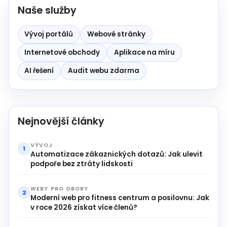
Naše služby
Vývoj portálů
Webové stránky
Internetové obchody
Aplikace na míru
AI řešení
Audit webu zdarma
Nejnovější články
VÝVOJ
1
Automatizace zákaznických dotazů: Jak ulevit
podpoře bez ztráty lidskosti
WEBY PRO OBORY
2
Moderní web pro fitness centrum a posilovnu: Jak
v roce 2026 získat více členů?