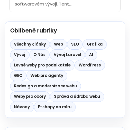
softwarovém vývoji. Tent...
Oblíbené rubriky
Všechny články
Web
SEO
Grafika
Vývoj
O Nás
Vývoj Laravel
AI
Levné weby pro podnikatele
WordPress
GEO
Web pro agenty
Redesign a modernizace webu
Weby pro obory
Správa a údržba webu
Návody
E-shopy na míru