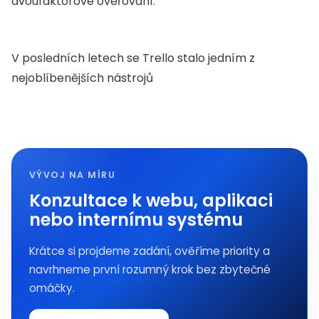
dvoufaktorové ověřování.
V posledních letech se Trello stalo jedním z
nejoblíbenějších nástrojů
VÝVOJ NA MÍRU
Konzultace k webu, aplikaci
nebo internímu systému
Krátce si projdeme zadání, ověříme priority a
navrhneme první rozumný krok bez zbytečné
omáčky.