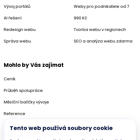
Vývoj portálů
Weby pro podnikatele od 7
AI řešení
990 Kč
Redesign webu
Tvorba webu v regionech
Správa webu
SEO a analýza webu zdarma
Mohlo by Vás zajímat
Ceník
Průběh spolupráce
Měsíční balíčky vývoje
Reference
Případové studie
Tento web používá soubory cookie
Audity webu zdarma