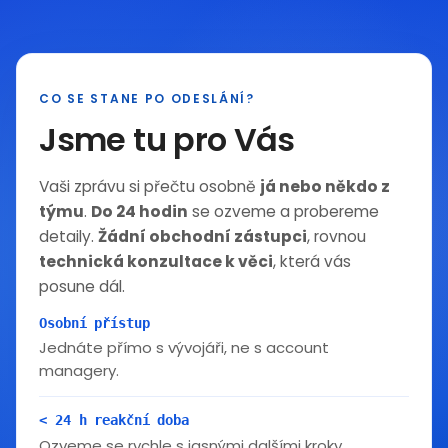
CO SE STANE PO ODESLÁNÍ?
Jsme tu pro Vás
Vaši zprávu si přečtu osobně
já nebo někdo z
týmu
.
Do 24 hodin
se ozveme a probereme
detaily.
Žádní obchodní zástupci
, rovnou
technická konzultace k věci
, která vás
posune dál.
Osobní přístup
Jednáte přímo s vývojáři, ne s account
managery.
< 24 h reakční doba
Ozveme se rychle s jasnými dalšími kroky.