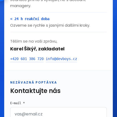
managery.
< 24 h reakční doba
Ozveme se rychle s jasnými dalšími kroky.
Těším se na vaši zprávu,
Karel Šikýř, zakladatel
+420 601 386 720
info@devboys.cz
·
NEZÁVAZNÁ POPTÁVKA
Kontaktujte nás
E-mail *