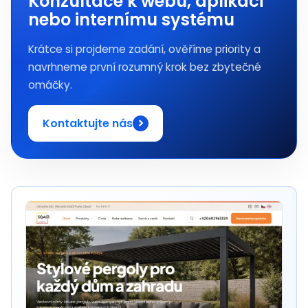
Konzultace k webu, aplikaci
nebo internímu systému
Krátce si projdeme zadání, ověříme priority a
navrhneme první rozumný krok bez zbytečné
omáčky.
Kontaktujte nás