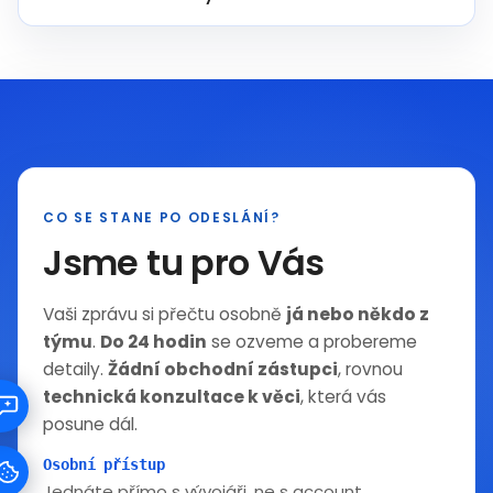
CO SE STANE PO ODESLÁNÍ?
Jsme tu pro Vás
Vaši zprávu si přečtu osobně
já nebo někdo z
týmu
.
Do 24 hodin
se ozveme a probereme
detaily.
Žádní obchodní zástupci
, rovnou
technická konzultace k věci
, která vás
posune dál.
Osobní přístup
Jednáte přímo s vývojáři, ne s account