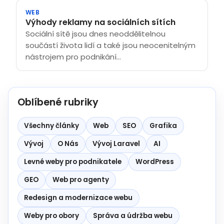
WEB
Výhody reklamy na sociálních sítích
Sociální sítě jsou dnes neoddělitelnou
součástí života lidí a také jsou neocenitelným
nástrojem pro podnikání...
Oblíbené rubriky
Všechny články
Web
SEO
Grafika
Vývoj
O Nás
Vývoj Laravel
AI
Levné weby pro podnikatele
WordPress
GEO
Web pro agenty
Redesign a modernizace webu
Weby pro obory
Správa a údržba webu