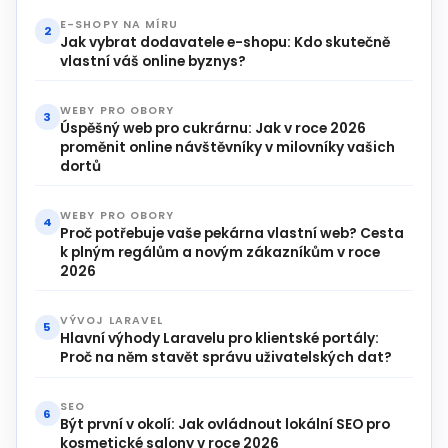
E-SHOPY NA MÍRU
2
Jak vybrat dodavatele e-shopu: Kdo skutečně
vlastní váš online byznys?
WEBY PRO OBORY
3
Úspěšný web pro cukrárnu: Jak v roce 2026
proměnit online návštěvníky v milovníky vašich
dortů
WEBY PRO OBORY
4
Proč potřebuje vaše pekárna vlastní web? Cesta
k plným regálům a novým zákazníkům v roce
2026
VÝVOJ LARAVEL
5
Hlavní výhody Laravelu pro klientské portály:
Proč na něm stavět správu uživatelských dat?
SEO
6
Být první v okolí: Jak ovládnout lokální SEO pro
kosmetické salony v roce 2026