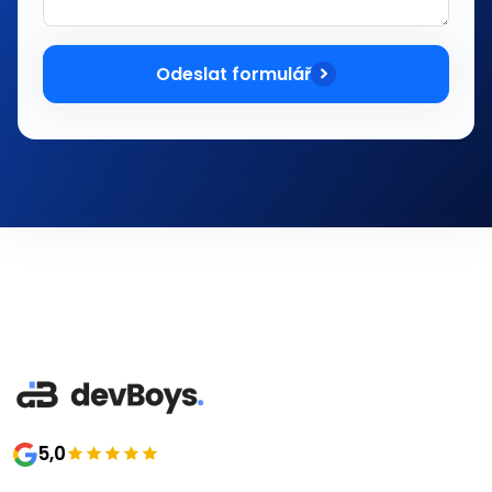
Odeslat formulář
5,0