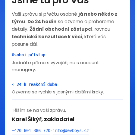
Vaši zprávu si přečtu osobně
já nebo někdo z
týmu
.
Do 24 hodin
se ozveme a probereme
detaily.
Žádní obchodní zástupci
, rovnou
technická konzultace k věci
, která vás
posune dál.
Osobní přístup
Jednáte přímo s vývojáři, ne s account
managery.
< 24 h reakční doba
Ozveme se rychle s jasnými dalšími kroky.
Těším se na vaši zprávu,
Karel Šikýř, zakladatel
+420 601 386 720
info@devboys.cz
·