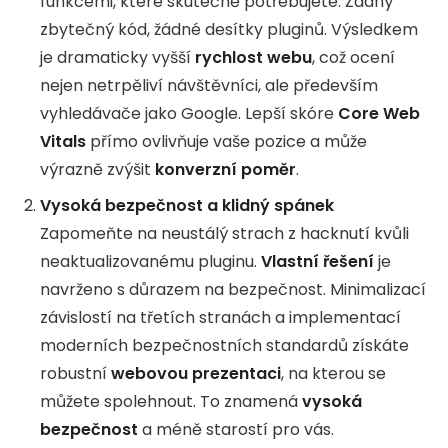
funkcemi, které skutečně potřebujete. Žádný
zbytečný kód, žádné desítky pluginů. Výsledkem
je dramaticky vyšší
rychlost webu
, což ocení
nejen netrpěliví návštěvníci, ale především
vyhledávače jako Google. Lepší skóre
Core Web
Vitals
přímo ovlivňuje vaše pozice a může
výrazně zvýšit
konverzní poměr
.
Vysoká bezpečnost a klidný spánek
Zapomeňte na neustálý strach z hacknutí kvůli
neaktualizovanému pluginu.
Vlastní řešení
je
navrženo s důrazem na bezpečnost. Minimalizací
závislostí na třetích stranách a implementací
moderních bezpečnostních standardů získáte
robustní
webovou prezentaci
, na kterou se
můžete spolehnout. To znamená
vysoká
bezpečnost
a méně starostí pro vás.