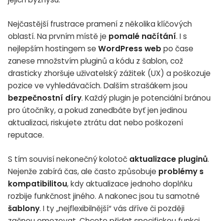
Nejčastější frustrace pramení z několika klíčových
oblastí. Na prvním místě je
pomalé načítání
. I s
nejlepším hostingem se
WordPress web
po čase
zanese množstvím pluginů a kódu z šablon, což
drasticky zhoršuje uživatelský zážitek (UX) a poškozuje
pozice ve vyhledávačích. Dalším strašákem jsou
bezpečnostní díry
. Každý plugin je potenciální bránou
pro útočníky, a pokud zanedbáte byť jen jedinou
aktualizaci, riskujete ztrátu dat nebo poškození
reputace.
S tím souvisí nekonečný kolotoč
aktualizace pluginů
.
Nejenže zabírá čas, ale často způsobuje
problémy s
kompatibilitou
, kdy aktualizace jednoho doplňku
rozbije funkčnost jiného. A nakonec jsou tu samotné
šablony
. I ty „nejflexibilnější“ vás dříve či později
začnou omezovat. Chcete přidat specifickou funkci