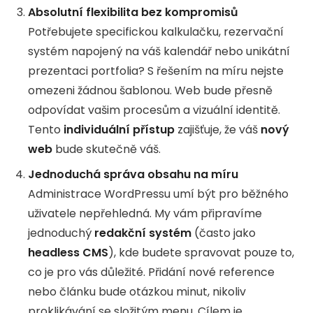
Absolutní flexibilita bez kompromisů
Potřebujete specifickou kalkulačku, rezervační
systém napojený na váš kalendář nebo unikátní
prezentaci portfolia? S řešením na míru nejste
omezeni žádnou šablonou. Web bude přesně
odpovídat vašim procesům a vizuální identitě.
Tento
individuální přístup
zajišťuje, že váš
nový
web
bude skutečně váš.
Jednoduchá správa obsahu na míru
Administrace WordPressu umí být pro běžného
uživatele nepřehledná. My vám připravíme
jednoduchý
redakční systém
(často jako
headless CMS
), kde budete spravovat pouze to,
co je pro vás důležité. Přidání nové reference
nebo článku bude otázkou minut, nikoliv
proklikávání se složitým menu. Cílem je