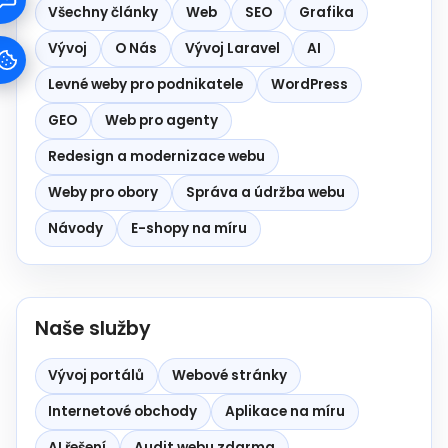
Všechny články
Web
SEO
Grafika
Vývoj
O Nás
Vývoj Laravel
AI
Levné weby pro podnikatele
WordPress
GEO
Web pro agenty
Redesign a modernizace webu
Weby pro obory
Správa a údržba webu
Návody
E-shopy na míru
Naše služby
Vývoj portálů
Webové stránky
Internetové obchody
Aplikace na míru
AI řešení
Audit webu zdarma