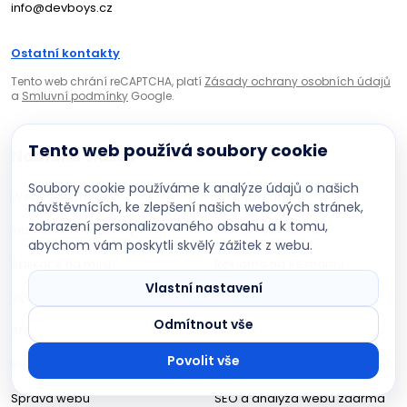
info@devboys.cz
Ostatní kontakty
Tento web chrání reCAPTCHA, platí
Zásady ochrany osobních údajů
a
Smluvní podmínky
Google.
Tento web používá soubory cookie
Nabídka služeb
Soubory cookie používáme k analýze údajů o našich
Webové stránky
Web pro agenty
návštěvnících, ke zlepšení našich webových stránek,
zobrazení personalizovaného obsahu a k tomu,
Internetové obchody
MCP server na míru
abychom vám poskytli skvělý zážitek z webu.
DevBoys AI asistent
Aplikace na míru
Reklama na Seznamu
Poradím s projektem na míru
Vlastní nastavení
Vývoj portálů
Weby pro podnikatele od 7
Odmítnout vše
AI řešení
990 Kč
Povolit vše
Redesign webu
Tvorba webu v regionech
Správa webu
SEO a analýza webu zdarma