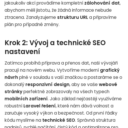
jakoukoliv akcí provádíme kompletní
zálohování dat
,
abychom měli jistotu, že žádná informace nebude
ztracena. Zanalyzujeme
strukturu URL
a připravíme
plán pro případné změny.
Krok 2: Vývoj a technické SEO
nastavení
Zatímco probíhá příprava a přenos dat, naši vývojáři
pracují na novém webu. Vytvoříme moderní
grafický
návrh
plně v souladu s vaší značkou a postaráme se o
dokonalý
responzivní design
, aby se vaše
webové
stránky
perfektně zobrazovaly na všech typech
mobilních zařízení
. Jako základ nejčastěji využíváme
robustní
Laravel řešení
, které nám dává volnost a
zaručuje vysoký výkon a bezpečnost. Od první řádky
kódu myslíme na
technické SEO
. Správná struktura
nadpisů, rychlé načítání, čistý kód a optimalizace pro