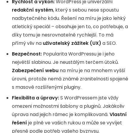
Rychlost a výkon:
WordPress je univerzální
redakční systém
, který s sebou nese spoustu
nadbytečného kódu. Řešení na míru je jako lehký
atletický speciál – obsahuje jen to, co potřebuje, a
díky tomu je nesrovnatelně rychlejší. To má
přímý vliv na
uživatelský zážitek (UX)
a SEO.
Bezpečnost:
Popularita WordPressu je i jeho
největší slabinou. Je neustálým terčem útoků.
Zabezpečení webu
na míru je na mnohem vyšší
úrovni, protože nemá známé zranitelnosti spojené
s masově rozšířenými pluginy.
Flexibilita a úpravy:
S WordPressem jste vždy
omezeni možnostmi šablony a pluginů. Jakákoliv
úprava nad jejich rámec je komplikovaná.
Vlastní
řešení
je plně ve vašich rukou a může se vyvíjet
přesně podle potřeb vašeho byznysu.