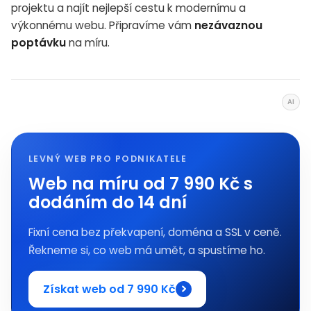
projektu a najít nejlepší cestu k modernímu a
výkonnému webu. Připravíme vám
nezávaznou
poptávku
na míru.
AI
LEVNÝ WEB PRO PODNIKATELE
Web na míru od 7 990 Kč s
dodáním do 14 dní
Fixní cena bez překvapení, doména a SSL v ceně.
Řekneme si, co web má umět, a spustíme ho.
Získat web od 7 990 Kč