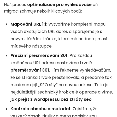
Náš proces
optimalizace pro vyhledávače
při
migraci zahrnuje několik klíčových bodů:
Mapování URL 1:1:
Vytvoříme kompletní mapu
všech existujících URL adres a spárujeme je s
novými. Každá stránka, která má hodnotu, musí
mít svého nástupce.
Precizní přesměrování 301:
Pro každou
změněnou URL adresu nastavíme trvalé
přesměrování 301
. Tím řekneme vyhledávačům,
že se stránka trvale přestěhovala, a předáme tak
maximum její „SEO síly“ na novou adresu. Toto je
nejdůležitější technický krok celé operace a víme,
jak přejít z wordpressu bez ztráty seo
.
Kontrola obsahu a metadat:
Zajistíme, že
veškerý obsah, titulky a meta popisky jsou