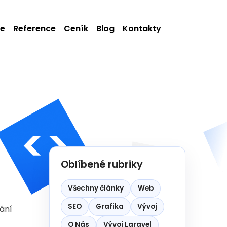
ie
Reference
Ceník
Blog
Kontakty
Oblíbené rubriky
Všechny články
Web
SEO
Grafika
Vývoj
vání
O Nás
Vývoj Laravel