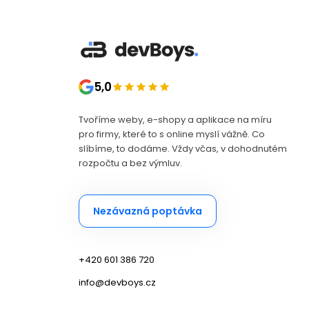
5,0
Tvoříme weby, e-shopy a aplikace na míru
pro firmy, které to s online myslí vážně. Co
DevBoys AI asistent
slíbíme, to dodáme. Vždy včas, v dohodnutém
Poradím s projektem na míru
rozpočtu a bez výmluv.
Nezávazná poptávka
+420 601 386 720
info@devboys.cz