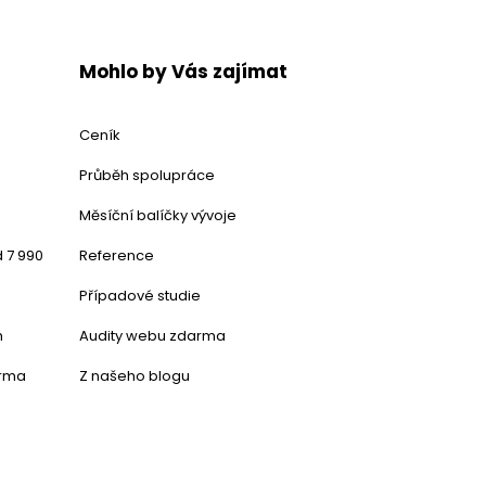
Mohlo by Vás zajímat
Ceník
Průběh spolupráce
Měsíční balíčky vývoje
 7 990
Reference
Případové studie
h
Audity webu zdarma
arma
Z našeho blogu