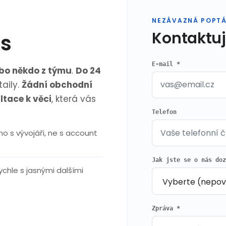
NEZÁVAZNÁ POPT
Kontaktuj
ás
E-mail *
ebo někdo z týmu
.
Do 24
aily.
Žádní obchodní
ltace k věci
, která vás
Telefon
o s vývojáři, ne s account
Jak jste se o nás do
chle s jasnými dalšími
Zpráva *