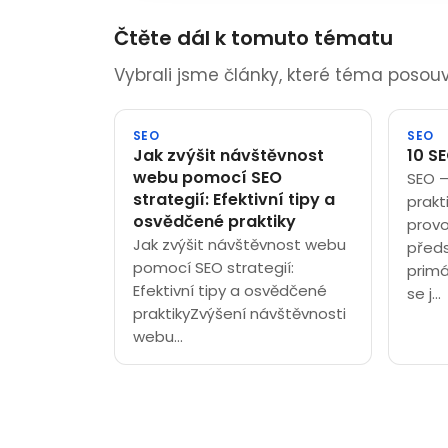
Čtěte dál k tomuto tématu
Vybrali jsme články, které téma posouva
SEO
SEO
Jak zvýšit návštěvnost
10 S
webu pomocí SEO
SEO –
strategií: Efektivní tipy a
prakt
osvědčené praktiky
prov
Jak zvýšit návštěvnost webu
předs
pomocí SEO strategií:
primá
Efektivní tipy a osvědčené
se j...
praktikyZvýšení návštěvnosti
webu...