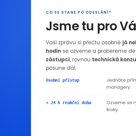
CO SE STANE PO ODESLÁNÍ?
Jsme tu pro V
Vaši zprávu si přečtu osobně
já n
hodin
se ozveme a probereme det
zástupci
, rovnou
technická konzu
posune dál.
Jednáte přím
Osobní přístup
managery.
Ozveme se ry
< 24 h reakční doba
kroky.