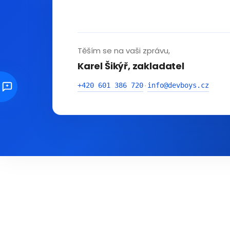
Těším se na vaši zprávu,
Karel Šikýř, zakladatel
+420 601 386 720
info@devboys.cz
·