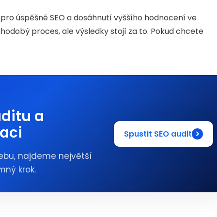
ytný pro úspěšné SEO a dosáhnutí vyššího hodnocení ve
ouhodobý proces, ale výsledky stojí za to. Pokud chcete
ditu a
aci
Spustit SEO audit
ebu, najdeme největší
mný krok.