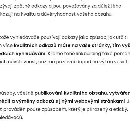
zývají zpětné odkazy a jsou považovány za důležitého
kazují na kvalitu a důvěryhodnost vašeho obsahu.
otože vyhledávače používají odkazy jako způsob, jak určit
m více
kvalitních odkazů máte na vaše stránky, tím vyš
edcích vyhledávání
. Kromě toho linkbuilding také pomá
jejich návštěvnost, což má pozitivní dopad na výkon vašich
způsoby, včetně
publikování kvalitního obsahu, vytvářen
h médií a výměny odkazů s jinými webovými stránkami
. 
být prováděn pouze způsobem, který je přirozený a etický,
yhledávačů.