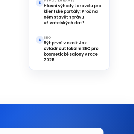
VÝVOJ LARAVEL
5
Hlavní výhody Laravelu pro
klientské portály: Proč na
něm stavět správu
uživatelských dat?
SEO
6
Být první v okolí: Jak
ovládnout lokální SEO pro
kosmetické salony v roce
2026