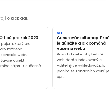
jí o krok dál.
SEO
EO tipů pro rok 2023
Generování sitemap: Pro
je důležité a jak pomáhá
 pojem, který pro
vašemu webu
icky každého
Pokud chcete, aby byl váš
ozovatele webu
web dobře indexovaný a
tavuje objekt
viditelný ve vyhledávačích,
rního zájmu. Současně
jedním ze základních kroků j
spr...