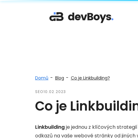
-
-
Domů
Blog
Co je Linkbuilding?
SEO
10.02.2023
Co je Linkbuildi
Linkbuilding
je jednou z klíčových strateg
odkazů na vaše webové stránky od jiných 