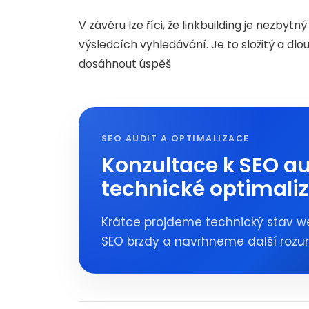
V závěru lze říci, že linkbuilding je nezb
výsledcích vyhledávání. Je to složitý a dl
dosáhnout úspěš
SEO AUDIT A OPTIMALIZACE
Konzultace k SEO au
technické optimaliz
Krátce projdeme technický stav w
SEO brzdy a navrhneme další rozu