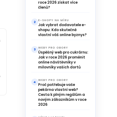
roce 2026 získat více
členů?
E-SHOPY NA MÍRU
2
Jak vybrat dodavatele e-
shopu: Kdo skutečně
vlastní váš online byznys?
č
WEBY PRO OBORY
3
Úspěšný web pro cukrárnu:
Jak v roce 2026 proměnit
online návštěvníky v
milovníky vašich dortů
e
WEBY PRO OBORY
4
Proč potřebuje vaše
pekárna vlastní web?
Cesta k plným regálům a
novým zákazníkům v roce
2026