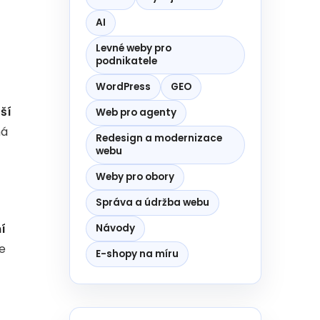
AI
Levné weby pro
podnikatele
WordPress
GEO
ší
Web pro agenty
há
Redesign a modernizace
webu
Weby pro obory
Správa a údržba webu
í
Návody
Je
E-shopy na míru