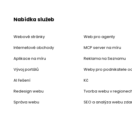
Nabídka služeb
Webové stránky
Web pro agenty
Internetové obchody
MCP server na míru
Aplikace na míru
Reklama na Seznamu
Vývoj portálů
Weby pro podnikatele od
AI řešení
Kč
Redesign webu
Tvorba webu v regionec
Správa webu
SEO a analýza webu zd