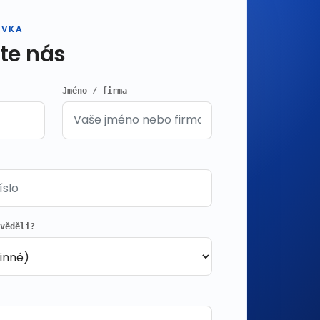
ÁVKA
te nás
Jméno / firma
zvěděli?