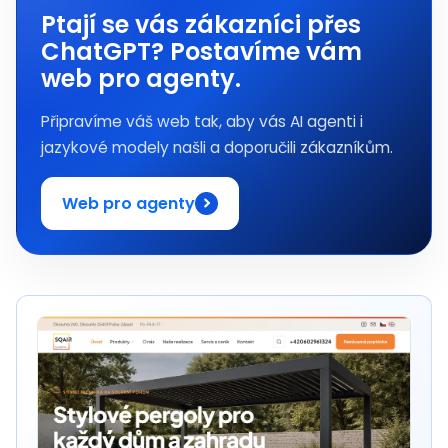
Ptají se vás zákazníci přes
ChatGPT? Postavíme vám
web pro agenty.
Připravíme váš web tak, aby vás AI agenti i
jazykové modely našli a doporučili zákazníkům.
Web pro agenty