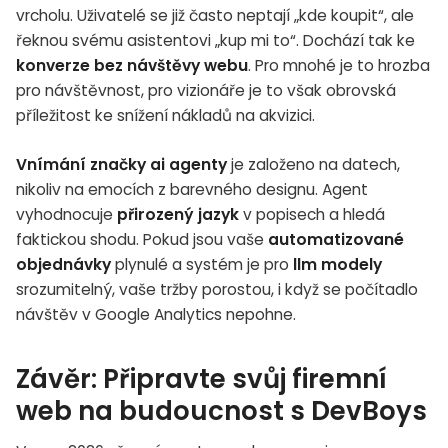
vrcholu. Uživatelé se již často neptají „kde koupit“, ale
řeknou svému asistentovi „kup mi to“. Dochází tak ke
konverze bez návštěvy webu
. Pro mnohé je to hrozba
pro návštěvnost, pro vizionáře je to však obrovská
příležitost ke snížení nákladů na akvizici.
Vnímání značky ai agenty
je založeno na datech,
nikoliv na emocích z barevného designu. Agent
vyhodnocuje
přirozený jazyk
v popisech a hledá
faktickou shodu. Pokud jsou vaše
automatizované
objednávky
plynulé a systém je pro
llm modely
srozumitelný, vaše tržby porostou, i když se počítadlo
návštěv v Google Analytics nepohne.
Závěr: Připravte svůj firemní
web na budoucnost s DevBoys