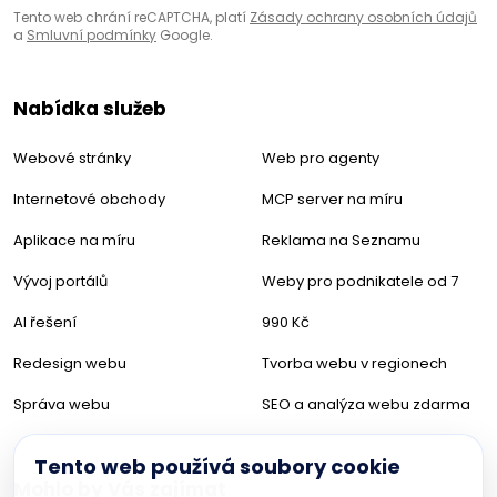
Tento web chrání reCAPTCHA, platí
Zásady ochrany osobních údajů
a
Smluvní podmínky
Google.
Nabídka služeb
Webové stránky
Web pro agenty
Internetové obchody
MCP server na míru
Aplikace na míru
Reklama na Seznamu
Vývoj portálů
Weby pro podnikatele od 7
AI řešení
990 Kč
Redesign webu
Tvorba webu v regionech
Správa webu
SEO a analýza webu zdarma
Tento web používá soubory cookie
Mohlo by Vás zajímat