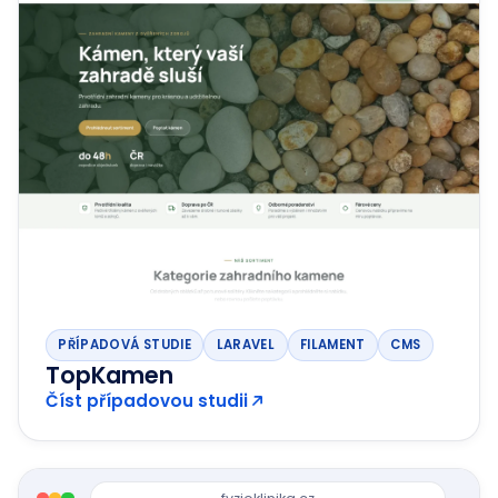
PŘÍPADOVÁ STUDIE
LARAVEL
FILAMENT
CMS
TopKamen
Číst případovou studii