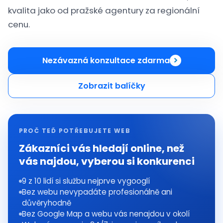
kvalita jako od pražské agentury za regionální
cenu.
Nezávazná konzultace zdarma
Zobrazit balíčky
PROČ TEĎ POTŘEBUJETE WEB
Zákazníci vás hledají online, než
vás najdou, vyberou si konkurenci
9 z 10 lidí si službu nejprve vygooglí
Bez webu nevypadáte profesionálně ani
důvěryhodně
Bez Google Map a webu vás nenajdou v okolí