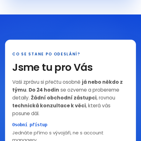
CO SE STANE PO ODESLÁNÍ?
Jsme tu pro Vás
Vaši zprávu si přečtu osobně
já nebo někdo z
týmu
.
Do 24 hodin
se ozveme a probereme
detaily.
Žádní obchodní zástupci
, rovnou
technická konzultace k věci
, která vás
posune dál.
Osobní přístup
Jednáte přímo s vývojáři, ne s account
managery.