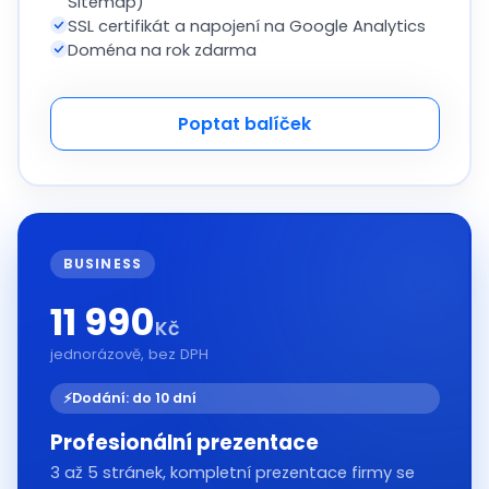
Sitemap)
SSL certifikát a napojení na Google Analytics
Doména na rok zdarma
Poptat balíček
BUSINESS
11 990
Kč
jednorázově, bez DPH
⚡
Dodání: do 10 dní
Profesionální prezentace
3 až 5 stránek, kompletní prezentace firmy se