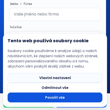
Jméno / firma
Telefon
Tento web používá soubory cookie
Soubory cookie používáme k analýze údajů o našich
Jak jste se o nás dozvěděli?
návštěvnících, ke zlepšení našich webových stránek,
zobrazení personalizovaného obsahu a k tomu,
abychom vám poskytli skvělý zážitek z webu.
DevBoys AI asistent
Poradím s projektem na míru
Zpráva *
Vlastní nastavení
Odmítnout vše
Povolit vše
WhatsApp
Poptat web