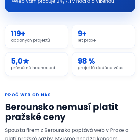
Web vám pracuje 24/7, i v noci a o víkendu
119+
9+
dodaných projektů
let praxe
5,0★
98 %
průměrné hodnocení
projektů dodáno včas
PROČ WEB OD NÁS
Berounsko nemusí platit
pražské ceny
Spousta firem z Berounska poptává web v Praze a
platí pražské sazby. My jsme hned za kopcem