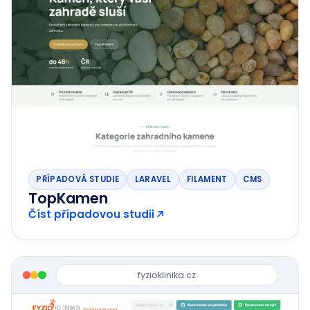
PŘÍPADOVÁ STUDIE
LARAVEL
FILAMENT
CMS
TopKamen
Číst případovou studii
fyzioklinika.cz