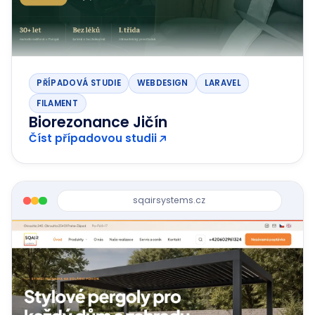
PŘÍPADOVÁ STUDIE
WEBDESIGN
LARAVEL
FILAMENT
Biorezonance Jičín
Číst případovou studii
sqairsystems.cz