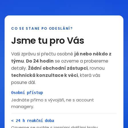
CO SE STANE PO ODESLÁNÍ?
Jsme tu pro Vás
Vaši zprávu si přečtu osobně
já nebo někdo z
týmu
.
Do 24 hodin
se ozveme a probereme
detaily.
Žádní obchodní zástupci
, rovnou
technická konzultace k věci
, která vás
posune dál.
Osobní přístup
Jednáte přímo s vývojáři, ne s account
managery.
< 24 h reakční doba
Ozveme se rychle s jasnými dalšími kroky.