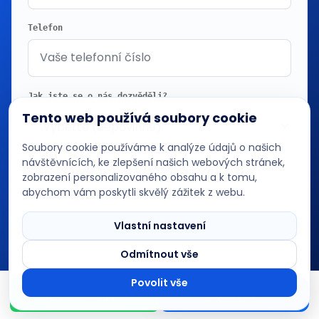
Telefon
Jak jste se o nás dozvěděli?
Tento web používá soubory cookie
Soubory cookie používáme k analýze údajů o našich
návštěvnících, ke zlepšení našich webových stránek,
Zpráva *
zobrazení personalizovaného obsahu a k tomu,
abychom vám poskytli skvělý zážitek z webu.
DevBoys AI asistent
Poradím s projektem na míru
Vlastní nastavení
Odmítnout vše
Povolit vše
WhatsApp
Poptat web
Odeslat formulář