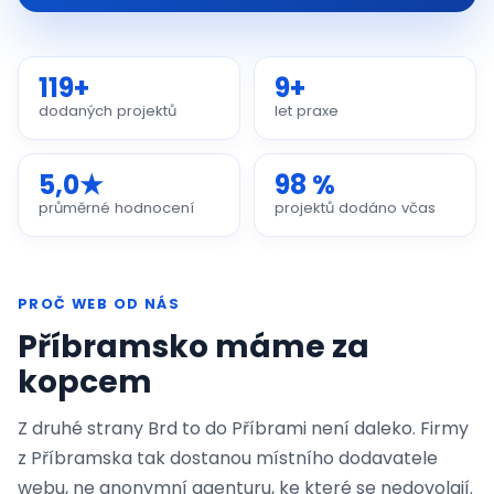
119+
9+
dodaných projektů
let praxe
5,0★
98 %
průměrné hodnocení
projektů dodáno včas
PROČ WEB OD NÁS
Příbramsko máme za
kopcem
Z druhé strany Brd to do Příbrami není daleko. Firmy
z Příbramska tak dostanou místního dodavatele
webu, ne anonymní agenturu, ke které se nedovolají.