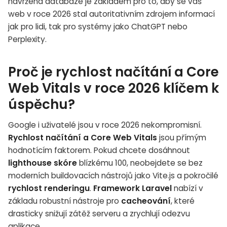
navržená databáze je základem pro to, aby se váš
web v roce 2026 stal autoritativním zdrojem informací
jak pro lidi, tak pro systémy jako ChatGPT nebo
Perplexity.
Proč je rychlost načítání a Core
Web Vitals v roce 2026 klíčem k
úspěchu?
Google i uživatelé jsou v roce 2026 nekompromisní.
Rychlost načítání a Core Web Vitals
jsou přímým
hodnotícím faktorem. Pokud chcete dosáhnout
lighthouse skóre
blízkému 100, neobejdete se bez
moderních buildovacích nástrojů jako Vite.js a pokročilé
rychlost renderingu
.
Framework Laravel
nabízí v
základu robustní nástroje pro
cacheování
, které
drasticky snižují zátěž serveru a zrychlují odezvu
aplikace.