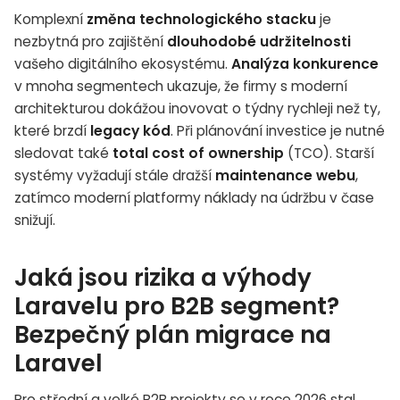
Komplexní
změna technologického stacku
je
nezbytná pro zajištění
dlouhodobé udržitelnosti
vašeho digitálního ekosystému.
Analýza konkurence
v mnoha segmentech ukazuje, že firmy s moderní
architekturou dokážou inovovat o týdny rychleji než ty,
které brzdí
legacy kód
. Při plánování investice je nutné
sledovat také
total cost of ownership
(TCO). Starší
systémy vyžadují stále dražší
maintenance webu
,
zatímco moderní platformy náklady na údržbu v čase
snižují.
Jaká jsou rizika a výhody
Laravelu pro B2B segment?
Bezpečný plán migrace na
Laravel
Pro střední a velké B2B projekty se v roce 2026 stal