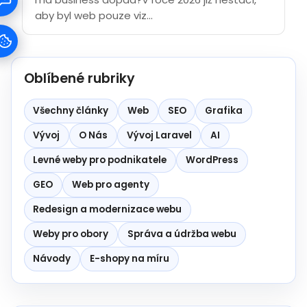
aby byl web pouze viz...
Oblíbené rubriky
Všechny články
Web
SEO
Grafika
Vývoj
O Nás
Vývoj Laravel
AI
Levné weby pro podnikatele
WordPress
GEO
Web pro agenty
Redesign a modernizace webu
Weby pro obory
Správa a údržba webu
Návody
E-shopy na míru