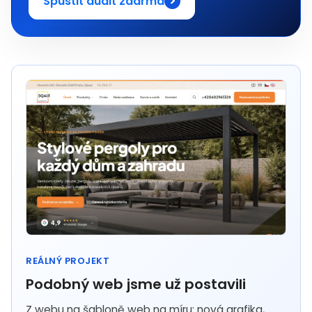
Spustit audit zdarma
REÁLNÝ PROJEKT
Podobný web jsme už postavili
Z webu na šabloně web na míru: nová grafika,