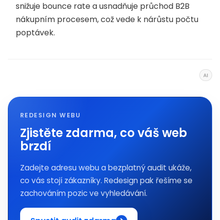
snižuje bounce rate a usnadňuje průchod B2B
nákupním procesem, což vede k nárůstu počtu
poptávek.
AI
REDESIGN WEBU
Zjistěte zdarma, co váš web
brzdí
Zadejte adresu webu a bezplatný audit ukáže,
co vás stojí zákazníky. Redesign pak řešíme se
zachováním pozic ve vyhledávání.