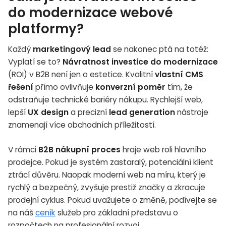
do modernizace webové
platformy?
Každý
marketingový lead
se nakonec ptá na totéž:
Vyplatí se to?
Návratnost investice do modernizace
(ROI) v B2B není jen o estetice. Kvalitní
vlastní CMS
řešení
přímo ovlivňuje
konverzní poměr
tím, že
odstraňuje technické bariéry nákupu. Rychlejší web,
lepší
UX design
a precizní
lead generation
nástroje
znamenají více obchodních příležitostí.
V rámci
B2B nákupní proces
hraje web roli hlavního
prodejce. Pokud je systém zastaralý, potenciální klient
ztrácí důvěru. Naopak moderní web na míru, který je
rychlý a bezpečný, zvyšuje prestiž značky a zkracuje
prodejní cyklus. Pokud uvažujete o změně, podívejte se
na náš
ceník
služeb pro základní představu o
rozpočtech na profesionální rozvoj.