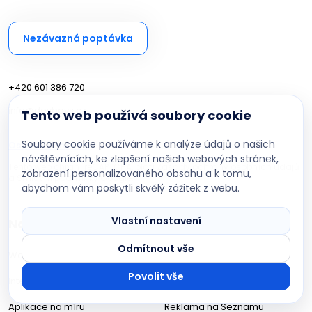
Nezávazná poptávka
+420 601 386 720
info@devboys.cz
Tento web používá soubory cookie
Soubory cookie používáme k analýze údajů o našich
Ostatní kontakty
návštěvnících, ke zlepšení našich webových stránek,
Tento web chrání reCAPTCHA, platí
Zásady ochrany osobních údajů
zobrazení personalizovaného obsahu a k tomu,
a
Smluvní podmínky
Google.
abychom vám poskytli skvělý zážitek z webu.
DevBoys AI asistent
Poradím s projektem na míru
Vlastní nastavení
Nabídka služeb
Odmítnout vše
Webové stránky
Web pro agenty
Povolit vše
Internetové obchody
MCP server na míru
Aplikace na míru
Reklama na Seznamu