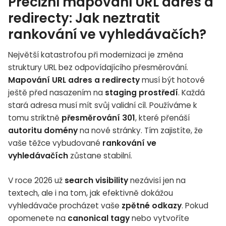
Precizní mapování URL adres a
redirecty: Jak neztratit
rankování ve vyhledávačích?
Největší katastrofou při modernizaci je změna
struktury URL bez odpovídajícího přesměrování.
Mapování URL adres a redirecty
musí být hotové
ještě před nasazením na
staging prostředí
. Každá
stará adresa musí mít svůj validní cíl. Používáme k
tomu striktně
přesměrování 301
, které přenáší
autoritu domény
na nové stránky. Tím zajistíte, že
vaše těžce vybudované
rankování ve
vyhledávačích
zůstane stabilní.
V roce 2026 už
search visibility
nezávisí jen na
textech, ale i na tom, jak efektivně dokážou
vyhledávače procházet vaše
zpětné odkazy
. Pokud
opomenete na
canonical tagy
nebo vytvoříte