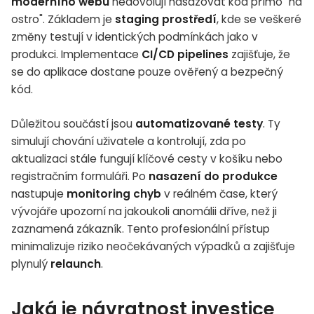
moderního webu
nedovolují nasazovat kód přímo "na
ostro". Základem je
staging prostředí
, kde se veškeré
změny testují v identických podmínkách jako v
produkci. Implementace
CI/CD pipelines
zajišťuje, že
se do aplikace dostane pouze ověřený a bezpečný
kód.
Důležitou součástí jsou
automatizované testy
. Ty
simulují chování uživatele a kontrolují, zda po
aktualizaci stále fungují klíčové cesty v košíku nebo
registračním formuláři. Po
nasazení do produkce
nastupuje
monitoring chyb
v reálném čase, který
vývojáře upozorní na jakoukoli anomálii dříve, než ji
zaznamená zákazník. Tento profesionální přístup
minimalizuje riziko neočekávaných výpadků a zajišťuje
plynulý
relaunch
.
Jaká je návratnost investice